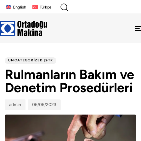
English
Türkçe
Author
Published
PUBLISHED
on:
IN:
UNCATEGORIZED @TR
Rulmanların Bakım ve
Denetim Prosedürleri
admin
06/06/2023