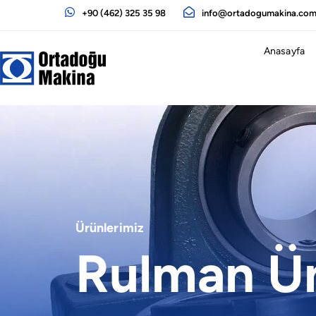
+90 (462) 325 35 98
info@ortadogumakina.co
Anasayfa
Ürünlerimiz
Rulman Ün