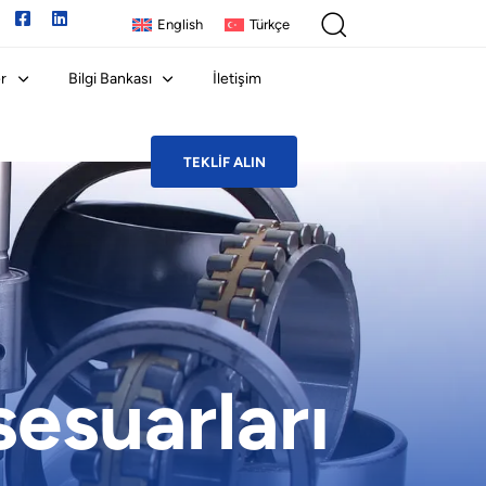
English
Türkçe
r
Bilgi Bankası
İletişim
TEKLIF ALIN
esuarları