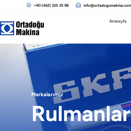
+90 (462) 325 35 98
info@ortadogumakina.co
Anasayfa
Markalarımız
Rulmanlar