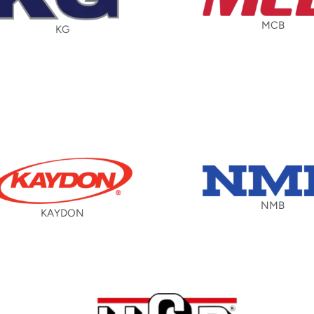
MCB
KG
NMB
KAYDON