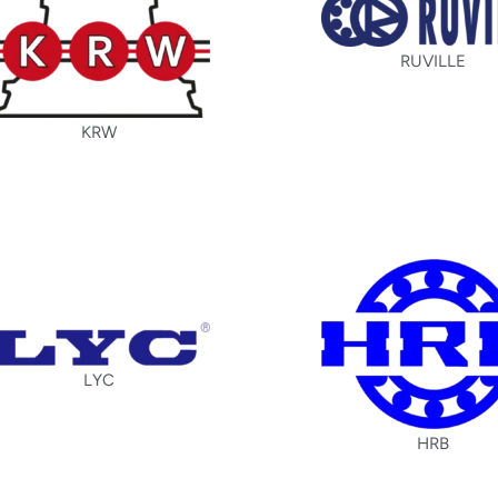
RUVILLE
KRW
LYC
HRB