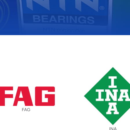
FAG
INA