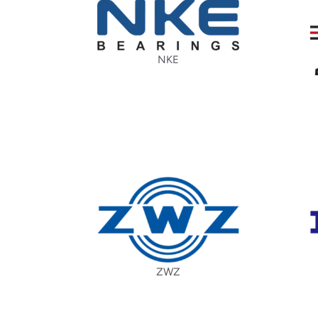
NKE
ZWZ