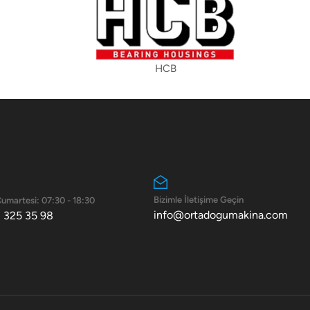
HCB
Bizimle İletişime Geçin
Cumartesi: 07:30 - 18:30
info@ortadogumakina.com
 325 35 98