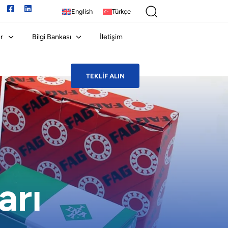
English
Türkçe
r
Bilgi Bankası
İletişim
TEKLIF ALIN
arı